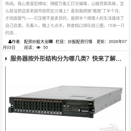
热闹。我心里直犯嘀咕：隔壁万象汇灯光璀璨，山姆货架高耸，怎
么就没把这家老超市拍死在沙滩上？直到我把她“尾随”了半个月，
才彻底服气——它压根不是卖货的，是把半个顺德人的生活缝进了
自己店里。先看人。晚上七点半，熟食档口排队绕三圈，15块一只
的烧...
配资炒股大全
栏目：炒股配资行情
更新：2026年07
作者:
月03日
阅读：
50
服务器按外形结构分为哪几类？快来了解服务器的分类知识