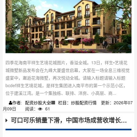
四季花海南平祥生艺境花城图片，香溢全城。13日，祥生•艺境花
城微墅新品发布会在九峰大厦盛世启幕，大家在一场全息三维视觉
盛宴中，邂逅花海微墅，再次悦动全城。请输入标题请输入标题
bcdef祥生艺境花城，是祥生集团进入南平市的第一个示范小区，
位于建溪江湾。是一个集独栋、联排、洋房、小高层、商...
配资炒股大全
栏目：炒股配资行情
更新：2026年07
作者:
月09日
阅读：
61
可口可乐销量下滑，中国市场成营收增长绊脚石！产品大全如何？