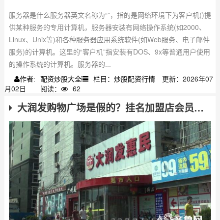
服务器是什么服务器英文名称为“”，指的是网络环境下为客户机()提
供某种服务的专用计算机，服务器安装有网络操作系统(如2000、
Linux、Unix等)和各种服务器应用系统软件(如Web服务、电子邮件
服务)的计算机。这里的“客户机”指安装有DOS、9x等普通用户使用
的操作系统的计算机。服务器的...
配资炒股大全
栏目：炒股配资行情
更新：2026年07
作者:
月02日
阅读：
62
大润发购物广场是假的？挂名加盟店会员卡不能用