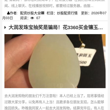
闻、线上聊天、在线播放视频时，都要经过服务器，由服...
配资炒股大全
栏目：炒股配资行情
更新：2026年07
作者:
月03日
阅读：
67
大润发珠宝抽奖是骗局！花3360买金镶玉，千万别再上当
去大润发购物的朋友们千万注意啦！本人已经上当了，现将事情经
过跟大家分享，以免再有人上当！且跪求各位朋友支招，怎么能够
挽回损失。昨晚我同家人一起去大润发购物，结算完毕后，有人在