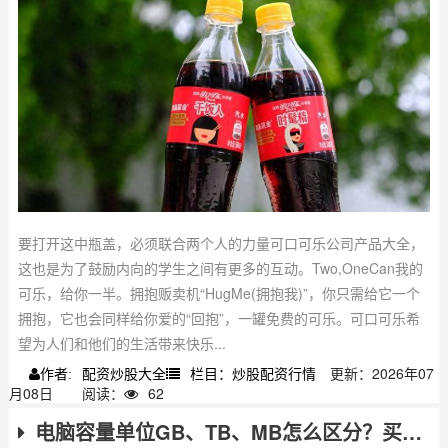
要打开这中瓶盖，必须联合两个人的力量可口可乐公司产品大全，
这也是为了鼓励内向的学生之间有更多的互动。Two,OneCan我的
可乐，给你一半。拥抱贩卖机“HugMe(拥抱我)”，你只需给它一个
拥抱，它也会同样给你爱的“回抱”，一罐免费的可乐。可口可乐希
望为人们和他们的生活带来快乐...
配资炒股大全
栏目：炒股配资行情
更新：2026年07
作者:
月08日
阅读：
62
电脑容量单位GB、TB、MB怎么区分？买电脑必懂