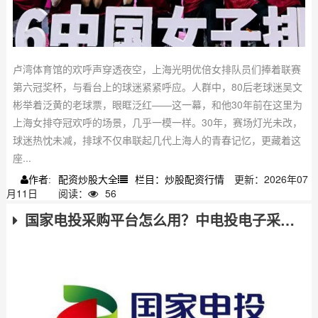
卢湾体育馆的欢呼声穿透夜空，上海光明优倍女排队员们捧着联赛
第六冠奖杯，与看台上的球迷紧紧呼应。人群中，80后老球迷吴文
彬举着泛黄的老球票，眼眶泛红——这一幕，和他30年前在这里为
上海女排夺冠欢呼的场景，几乎一模一样。30年，赛场灯光未改，
球迷热忱未减，排球不仅串联起几代上海人的青春记忆，更藏着这
座...
配资炒股大全
栏目：炒股配资行情
更新：2026年07
作者:
月11日
阅读：
56
国家电投采购平台怎么用？中电投电子采购指南