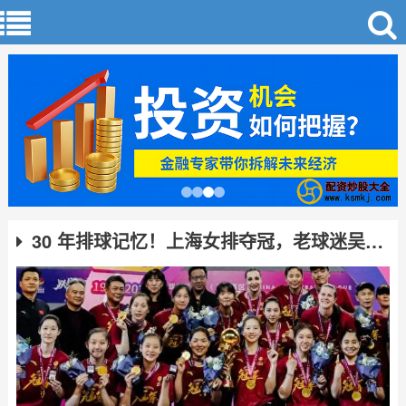
30 年排球记忆！上海女排夺冠，老球迷吴文彬泪目