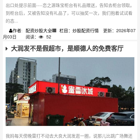
出口处提示前面----恋之源珠宝柜台有礼品赠送，告知去柜台领取。
到柜台后，又被告知没有礼品了，可以抽奖一次，我们抱着试试看
的态...
配资炒股大全
栏目：炒股配资行情
更新：2026年07
作者:
月03日
阅读：
52
大润发不是假超市，是顺德人的免费客厅
我妈每天傍晚雷打不动去大良大润发逛一圈，说那儿比跳广场舞还