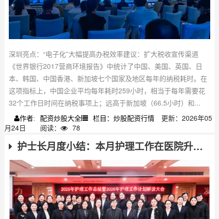
深圳亮点：“电子化”大幅提高办税效率建议：扩大税收宣传渠道
《世界银行2017营商环境报告》中统计了中国、美国、英国、日
本、韩国、中国香港、新加坡七个国家及地区每年的纳税耗时。在
这项指标上，中国企业平均每年耗时259小时，相当于每年需要花
32个工作日时间在纳税事项上；远高于新加坡（66.5小时）和...
配资炒股大全
栏目：炒股配资行情
更新：2026年05
作者:
月24日
阅读：
78
护士长月度小结：本月护理工作在医院升级下的成果与挑战