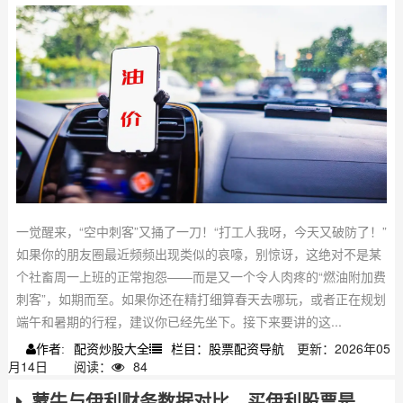
一觉醒来，“空中刺客”又捅了一刀！“打工人我呀，今天又破防了！”
如果你的朋友圈最近频频出现类似的哀嚎，别惊讶，这绝对不是某
个社畜周一上班的正常抱怨——而是又一个令人肉疼的“燃油附加费
刺客”，如期而至。如果你还在精打细算春天去哪玩，或者正在规划
端午和暑期的行程，建议你已经先坐下。接下来要讲的这...
配资炒股大全
栏目：股票配资导航
更新：2026年05
作者:
月14日
阅读：
84
蒙牛与伊利财务数据对比，买伊利股票是否更合适？