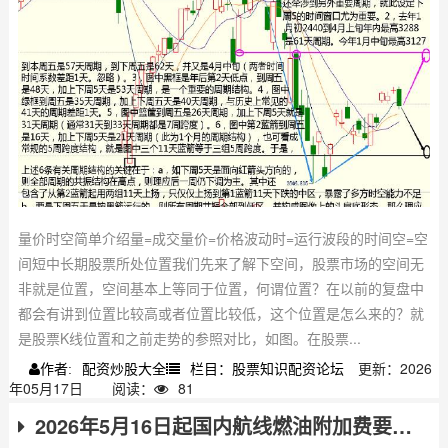
量价时空简单介绍量=成交量价=价格波动时=运行波段的时间空=空
间短中长期股票所处位置​我们先来了解下空间，股票市场的空间无
非就是位置，空间基本上等同于位置，何谓位置？在以前的复盘中
都会有讲到位置比较高或者位置比较低，这个位置是怎么来的？就
是股票K线位置和之前走势的参照对比，如图。在股票...
配资炒股大全
栏目：股票知识配资论坛
更新：2026
作者:
年05月17日
阅读：
81
2026年5月16日起国内航线燃油附加费要大涨啦