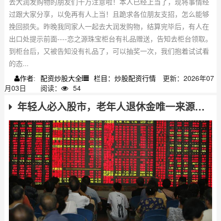
去大润发购物的朋友们千万注意啦！本人已经上当了，现将事情经
过跟大家分享，以免再有人上当！且跪求各位朋友支招，怎么能够
挽回损失。昨晚我同家人一起去大润发购物，结算完毕后，有人在
出口处提示前面----恋之源珠宝柜台有礼品赠送，告知去柜台领取。
到柜台后，又被告知没有礼品了，可以抽奖一次，我们抱着试试看
的态...
配资炒股大全
栏目：炒股配资行情
更新：2026年07
作者:
月03日
阅读：
54
年轻人必入股市，老年人退休金唯一来源则需谨慎！股票投资收益风险咋看？