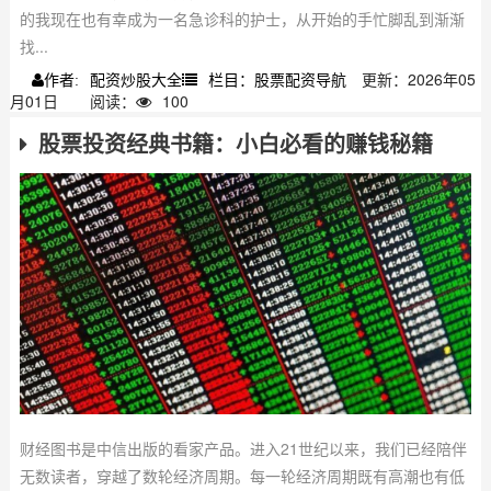
的我现在也有幸成为一名急诊科的护士，从开始的手忙脚乱到渐渐
找...
配资炒股大全
栏目：股票配资导航
更新：2026年05
作者:
月01日
阅读：
100
股票投资经典书籍：小白必看的赚钱秘籍
财经图书是中信出版的看家产品。进入21世纪以来，我们已经陪伴
无数读者，穿越了数轮经济周期。每一轮经济周期既有高潮也有低