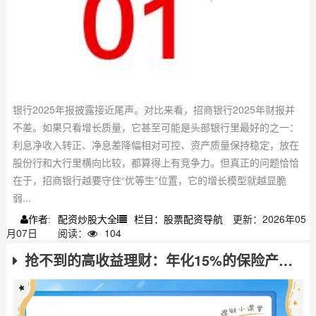
银行2025年报披露接近尾声。对比来看，招商银行2025年财报并
不差。如果只看增长质量，它甚至可能是头部银行里最好的之一：
利息净收入转正、净息差降幅相对可控、资产质量保持稳定，放在
股份行和大行里横向比较，都算得上有竞争力。但真正的问题恰恰
在于，招商银行越要守住“优等生”位置，它的增长模型就越显脆
弱...
配资炒股大全
栏目：股票配资导航
更新：2026年05
作者:
月07日
阅读：
104
抢不到的高收益理财：年化15%的保险产品怎么买？