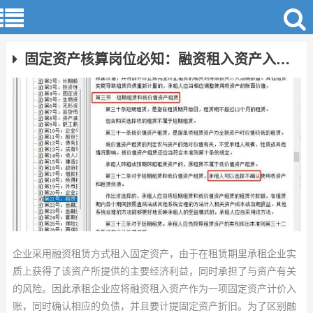
固定资产核算岗位必知：融资租入资产入账与折旧处理
企业采用融资租赁方式租入固定资产，由于在租赁期里承租企业实
质上获得了该资产所提供的主要经济利益，同时承担了与资产有关
的风险。因此承租企业应将融资租入资产作为一项固定资产计价入
账，同时确认相应的负债，并且要计提固定资产折旧。为了区别融