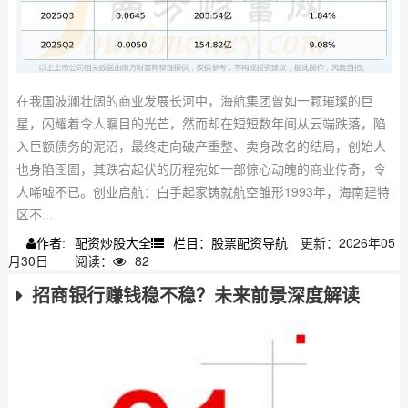
在我国波澜壮阔的商业发展长河中，海航集团曾如一颗璀璨的巨
星，闪耀着令人瞩目的光芒，然而却在短短数年间从云端跌落，陷
入巨额债务的泥沼，最终走向破产重整、卖身改名的结局，创始人
也身陷囹圄，其跌宕起伏的历程宛如一部惊心动魄的商业传奇，令
人唏嘘不已。创业启航：白手起家铸就航空雏形1993年，海南建特
区不...
配资炒股大全
栏目：股票配资导航
更新：2026年05
作者:
月30日
阅读：
82
招商银行赚钱稳不稳？未来前景深度解读