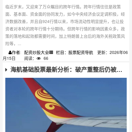
临近岁末，又迎来了万众瞩目的跨年行情。跨年行情往往是政策
面、基本面、资金面的协同发力，如今中央经济会议定调积极，经
济数据改善，并且自924行情以来，市场流动性明显提升，也让投
资者对本轮的跨年行情十分期待。但跨年行情的影响因素众多，政
策的落地和起效都需要时间，加上特朗普上台后的海外关税政策风
险等，...
配资炒股大全
栏目：股票配资导航
更新：2026年06
作者:
月15日
阅读：
66
海航基础股票最新分析：破产重整后仍被追责，投资者该警惕什么？