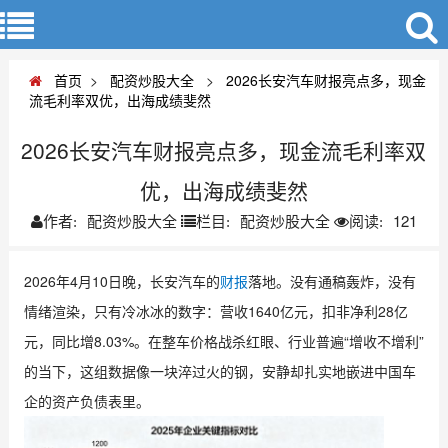
首页
>
配资炒股大全
>
2026长安汽车财报亮点多，现金
流毛利率双优，出海成绩斐然
2026长安汽车财报亮点多，现金流毛利率双
优，出海成绩斐然
配资炒股大全
配资炒股大全
121
作者:
栏目:
阅读:
2026年4月10日晚，长安汽车的
财报
落地。没有通稿轰炸，没有
情绪渲染，只有冷冰冰的数字：营收1640亿元，扣非净利28亿
元，同比增8.03%。在整车价格战杀红眼、行业普遍“增收不增利”
的当下，这组数据像一块淬过火的钢，安静却扎实地嵌进中国车
企的资产负债表里。