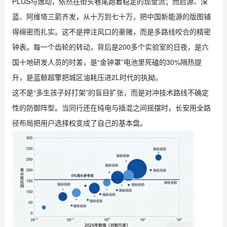
PLUS与逸动，依然在街头巷尾跑着稳定的现金流；而启源、深
蓝、阿维塔三箭齐发，从十万到七十万，把中国新能源的版图铺
得绵密而扎实。这不是押注风口的豪赌，而是多路线咬合的精密
钟表。每一个齿轮的转动，背后是200多个实验室的日夜，是六
国十地研发人员的时差，是“金钟罩”电池里死磕的30%隔热提
升，是蓝鲸超擎把城区油耗压进2L时代的执拗。
这不是“多生孩子好打架”的盲目扩张，而是对冲技术路线不确定
性的防御阵型。当同行还在纯电与插混之间摇摆时，长安用全路
径布局把用户选择权变成了自己的基本盘。