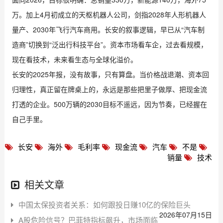
万。加上4月初成立的天枢机器人公司，剑指2028年人形机器人
量产、2030年飞行汽车商用。长安的叙事逻辑，早已从“汽车制
造商”切换到“泛出行科技平台”。资本市场看车企，过去看规模，
现在看技术，未来看生态与全球化溢价。
长安的2025年报，没有故事，只有算盘。当价格战退潮、资本回
归理性，真正留在牌桌上的，永远是那些把里子做厚、把现金流
打透的企业。500万辆的2030目标不遥远，因为节奏，已经握在
自己手里。
长安
海外
毛利率
现金流
汽车
不是
销量
技术
相关文章
中国太保投资者关系：如何跟投日赚10亿的保险巨头
2026年07月15日
A股危险信号？巴菲特指标飙升，市场面临