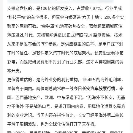
支撑这盘棋的，是126亿的研发投入，占营收7.67%。行业里喊
“科技平权”的车企很多，但真金白银砸进“六国十地”、200多个实
验室的屈指可数。“金钟罩”电池死磕热安全，蓝鲸超擎把城区油
耗压进2L时代，天枢智能连拿L3正式牌照与L4 路测资格。技术
从来不是发布会的PPT参数，是供应链里的良率、是用户踩下刹
车时的信任、是软件定义汽车时代的底层架构。长安没去卷冰箱
彩电，而是把研发费用率打到了行业头部，这才叫穿越周期的资
本开支。
更值得重估的，是海外业务的利润重构。19.49%的海外毛利率，
显著高于国内。两位副总裁常驻一线
今日长安汽车股票行情
，泰
国、巴西基地投产，欧洲、中东渠道下沉。“无海外不长安，无基
地不海外”不是战略口号，是避开国内内卷、用属地化运营吃高毛
利的商业常识。当国内还在拼性价比，长安已经用海外第二曲线
平滑了周期波动，也为全球化估值打开了天花板。
面向2026，目标很明确：总销量330万，新能源140万，海外75