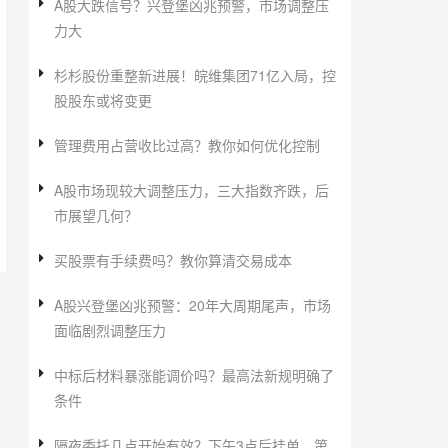
A股大跌信号？兴登堡凶兆预警，市场调整压
力大
杉杉股份重整新进展！皖维集团71亿入局，控
股股东或将变更
管理费用占营收比过高？教你如何优化控制
A股市场现较大调整压力，三大指数齐跌，后
市展望几何？
买股票有手续费吗？教你算清交易成本
A股兴登堡凶兆预警：20年大周期尾声，市场
面临剧烈调整压力
中标后材料暴涨能调价吗？最高法新规明确了
条件
隔夜委托几点开始有效？下午3点后挂单，第