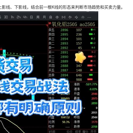
小、上影线、下影线，结合前一根K线的形态来判断市场趋势和买卖力量。