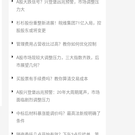
A股大跌信号？兴登堡凶兆预警，市场调整压
力大
杉杉股份重整新进展！皖维集团71亿入局，控
股股东或将变更
管理费用占营收比过高？教你如何优化控制
A股市场现较大调整压力，三大指数齐跌，后
市展望几何？
买股票有手续费吗？教你算清交易成本
A股兴登堡凶兆预警：20年大周期尾声，市场
面临剧烈调整压力
中标后材料暴涨能调价吗？最高法新规明确了
条件
隔夜委托几点开始有效？下午3点后挂单，第