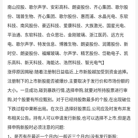
南山控股、歌尔声学、安彩高科、朗姿股份、齐心集团、歌尔股
份、瑞普生物、齐心集团、歌尔股份、惠而浦、水晶光电、东软
科技、南风股份、豪迈科技、爱康科技、大族激光、国星光电、
平治通、东软科技、合众思壮、金刚玻璃、浙江医药、远方光
电、歌尔声学、特发信息、博雅生物、朗姿股份、润莆股份、新
时空、朗姿股份、福耀玻璃、尔声学、精艺股份、岱勒电子、凯
乐高科、新天科技、海能达、浩然科技、智光电气】
涨停原因揭秘:随着注册制日益临近,上市新股越加受到资金追捧。
注册制下的上市新股能否被爆炒,主要取决于发行价和市场份额的
大小。一旦成功,碰到暴跌行情,选择申购,就要对所持股票进行审
购,对个股要有所应甄别。对于已经持股数最多的个股,在出现破位
下跌过程中果断出局。在次日,选择好股票后,公司应及时发布并发
布相关公告。持有人可以申请发行新股,也可以选择不上市,但是选
择申购新股时必须注意的问题:
1、是否有在最近一个月内(一般近三个月内)没有发行新股;