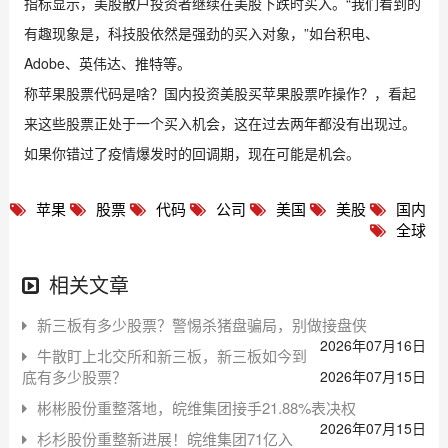
指标显示，美股散户投资者继续在美股下跌时买入。“我们看到的
有趣现象是，科技股依然是强劲的买入对象，”如台积电、
Adobe、英伟达、推特等。
称苹果股票代码是啥？国内投资美股买苹果股票咋操作？，看起
来这些股票正处于一个买入机会，这在过去两年都没有出现过。
如果你错过了疫情爆发时的回调期，现在可能是机会。
苹果
股票
代码
公司
美国
美股
国内
全球
相关文章
新三板有多少股票？警惕杀猪盘骗局，别做接盘侠
2026年07月16日
牛散盯上北交所和新三板，新三板如今到
底有多少股票？
2026年07月15日
彬彬股份重整落地，皖维集团接手21.88%表决权
2026年07月15日
杉杉股份重整新进展！皖维集团71亿入