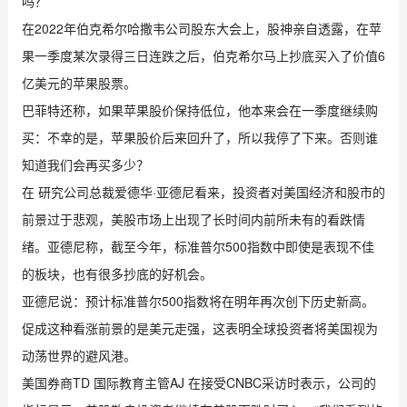
吗？
在2022年伯克希尔哈撒韦公司股东大会上，股神亲自透露，在苹
果一季度某次录得三日连跌之后，伯克希尔马上抄底买入了价值6
亿美元的苹果股票。
巴菲特还称，如果苹果股价保持低位，他本来会在一季度继续购
买：不幸的是，苹果股价后来回升了，所以我停了下来。否则谁
知道我们会再买多少？
在 研究公司总裁爱德华·亚德尼看来，投资者对美国经济和股市的
前景过于悲观，美股市场上出现了长时间内前所未有的看跌情
绪。亚德尼称，截至今年，标准普尔500指数中即使是表现不佳
的板块，也有很多抄底的好机会。
亚德尼说：预计标准普尔500指数将在明年再次创下历史新高。
促成这种看涨前景的是美元走强，这表明全球投资者将美国视为
动荡世界的避风港。
美国券商TD 国际教育主管AJ 在接受CNBC采访时表示，公司的