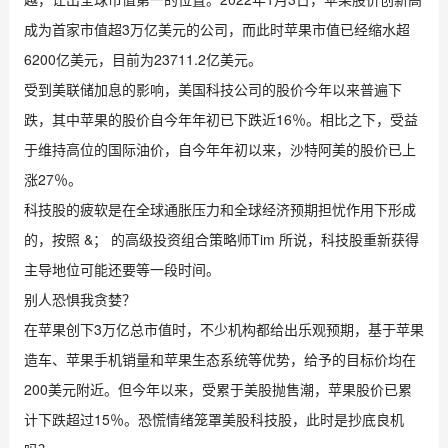
成为首家市值超3万亿美元的公司，而此时苹果市值已经缩水超
6200亿美元，目前为23711.2亿美元。
受到美联储加息的影响，美国科技公司的股价今年以来普遍下
跌，其中苹果的股价自今年年初已下跌近16％。相比之下，受益
于维持高位的国际油价，自今年年初以来，沙特阿美的股价已上
涨27％。
科技股的疲软是在全球通胀压力和全球经济预期担忧作用下形成
的，按照 &； 的高级投资组合策略师Tim 所说，科技股重新获得
主导地位可能还要等一段时间。
别人恐惧我贪婪？
在苹果创下3万亿总市值时，不少机构都给出乐观预期，基于苹果
造车、苹果手机销量和苹果生态系统等优势，给予的目标价均在
200美元附近。但今年以来，受累于美股抛售潮，苹果股价已累
计下跌超过15％。恐慌情绪笼罩美股科技股，此时是抄底良机