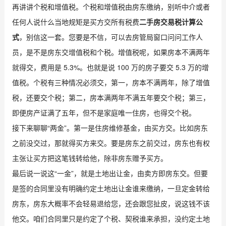
再讲讲个税和增值税。个税和增值税由房东缴纳，别听中介或者
任何人说什么当地规矩是买方交所有税费
二手房交易税计算公
式
，别信这一套。您要是不信，可以去房管局窗口问问工作人
员，是不是房东交增值税和个税。增值税呢，如果房本不满两年
就得交，费用是 5.3%。也就是说 100 万的房子要交 5.3 万的增
值税。个税有三种情况必须交，第一，房本不满两年，除了增值
税，还要交个税；第二，房本满两年不满五年要交个税；第三，
即便房产证满了五年，但不是家庭唯一住房，也得交个税。
接下来聊聊“两金”。第一是住房维修基金，由买方交。比如房东
之前没交过，那就得买方来交。要是房东之前交过，房东也有权
主张让买方把这笔钱转给他，除非房东赠予买方。
最后说一说这“一金”，就是土地出让金，由卖方即房东交。但要
是签的合同里没有明确约定土地出让金谁来缴纳，一旦定金转给
房东，房东大概率不会轻易退给您，还会跟您扯皮，说这钱不该
他交。咱们合同里只是约定了个税、契税谁来承担，没约定土地